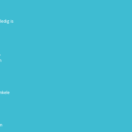
ledig is
,
n
enkele
en