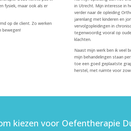
en fysiek, maar ook als er
in Utrecht. Mijn interesse in
verder naar de opleiding Ort
jarenlang met kinderen en j
temd op de client. Zo werken
vervolgopleidingen in chronis
in bewegen!
tegenwoordig vooral op oud
klachten.
Naast mijn werk ben ik veel b
mijn behandelingen staan pers
toe een goed geplaatste grap
herstel, met ruimte voor zowe
m kiezen voor Oefentherapie D