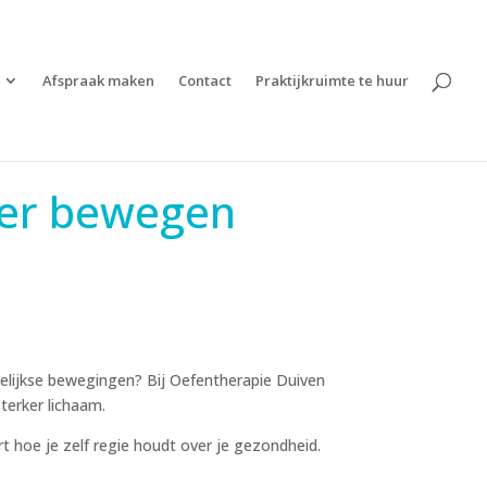
Afspraak maken
Contact
Praktijkruimte te huur
ter bewegen
agelijkse bewegingen? Bij Oefentherapie Duiven
terker lichaam.
 hoe je zelf regie houdt over je gezondheid.